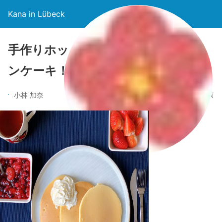
Kana in Lübeck
手作りホットケーキミックスで、パ
ンケーキ！海外でも簡単に作れます
5年前
小林 加奈