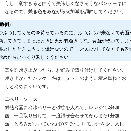
うし、弱すぎると白くて美味しくなさそうなパンケーキに
焼き色をみながら
なるので、
火加減を調節してください。
敗例
)
つふつしてくるのを待っているのに、ふつふつが来なくて表面
燥してきてしまったときは火が弱過ぎます。表面が乾いてしま
裏返したときにうまく焼けないので、ふつふつしてなくても乾
始めたらひっくり返してください。
⑤全部焼き上がったら、お好みで盛り付けしてください♩
焼き上がったパンケーキは、タワーのように積み重ねてお
くと冷めにくいです。
ベリーソース
⑥
2分
耐熱容器に冷凍ベリーと砂糖を入れて、レンジで
加
1分
熱。一旦取り出して、一度混ぜ合わせてからまた
加
熱。とろみがついていればOKです。レモン汁を少し入れ