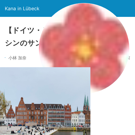
Kana in Lübeck
【ドイツ・リューベック】名物のニ
シンのサンドを味わおう！
5年前
小林 加奈