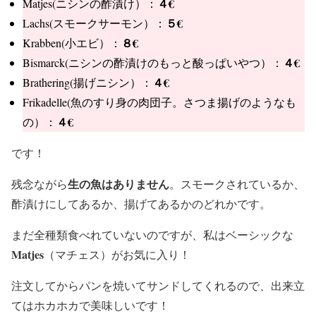
４€
Matjes(ニシンの酢漬け）：
５€
Lachs(スモークサーモン）：
８€
Krabben(小エビ）：
４€
Bismarck(ニシンの酢漬けのもっと酸っぱいやつ）：
４€
Brathering(揚げニシン）：
Frikadelle(魚のすり身の肉団子。さつま揚げのようなも
４€
の）：
です！
生の魚はありません
残念ながら
。スモークされているか、
酢漬けにしてあるか、揚げてあるかのどれかです。
まだ全種類食べれていないのですが、私はベーシックな
Matjes
（マチェス）がお気に入り！
注文してからパンを焼いてサンドしてくれるので、出来立
てはホカホカで美味しいです！