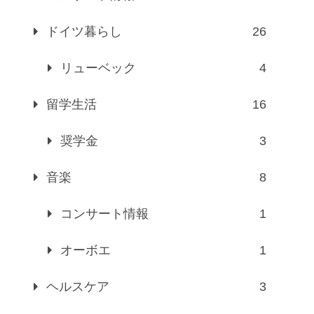
ドイツ暮らし
26
リューベック
4
留学生活
16
奨学金
3
音楽
8
コンサート情報
1
オーボエ
1
ヘルスケア
3