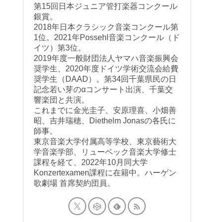
第15回日本ジュニア管打楽器コンクール
銀賞。
2018年日本クラシック音楽コンクール第
1位。2021年Possehl音楽コンクール（ド
イツ）第3位。
2019年度一般財団法人ヤマハ音楽振興会
奨学生、2020年度ドイツ学術交流会給費
奨学生（DAAD）。第34回千葉県民の日
記念若い芽のαコンサート出演、千葉交
響楽団と共演。
これまでに金光圭子、安原理喜、小畑善
昭、吉井瑞穂、Diethelm Jonasの各氏に
師事。
東京音楽大学付属高等学校、東京藝術大
学音楽学部、リューベック音楽大学修士
課程を経て、2022年10月同大学
Konzertexamen課程に在籍中。ハーゲン
歌劇場 首席契約団員。