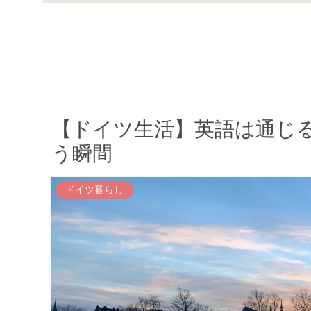
【ドイツ生活】英語は通じ
う瞬間
ドイツ暮らし